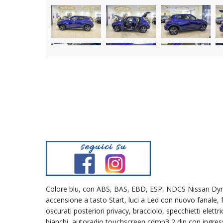
Colore blu, con ABS, BAS, EBD, ESP, NDCS Nissan Dynam
accensione a tasto Start, luci a Led con nuovo fanale, fa
oscurati posteriori privacy, bracciolo, specchietti elettric
bianchi, autoradio touchscreen cdmp3 2 din con ingre