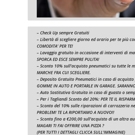
– Check Up sempre Gratuiti
– Libertà di scegliere giorno ed orario per te più 
COMODITA’ PER TE!
– Lavaggio gratuito in occasione di interventi di 
SPORCA ED ESCE SEMPRE PULITA!
– Sconto 10% sull’acquisto pneumatici su tutte l
MARCHE FRA CUI SCEGLIERE.
– Deposito Gratuito Pneumatici in caso di acquist
GOMME IN AUTO E PORTARLE IN GARAGE. SARANNO 
– Auto Sostitutiva Gratuita in caso di guasto o se
– Per i Tagliandi Sconto del 20%: PER TE IL RISPAR
– Sconto del 10% sulle riparazioni di carrozzeria
PROBLEM! TE LA RIPORTIAMO A NUOVO!!
– Sconto fino a €200,00 sull’acquisto di un altra au
MAGARI TI FAI OFFRIRE UNA PIZZA ?
(PER TUTTI I DETTAGLI CLICCA SULL’IMMAGINE)