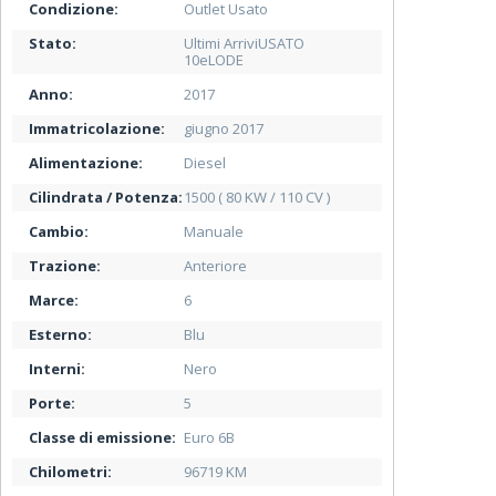
Condizione:
Outlet Usato
Stato:
Ultimi ArriviUSATO
10eLODE
Anno:
2017
Immatricolazione:
giugno 2017
Alimentazione:
Diesel
Cilindrata / Potenza:
1500 ( 80 KW / 110 CV )
Cambio:
Manuale
Trazione:
Anteriore
Marce:
6
Esterno:
Blu
Interni:
Nero
Porte:
5
Classe di emissione:
Euro 6B
Chilometri:
96719 KM