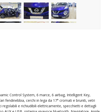
ic Control System, 6 marce, 6 airbag, Intelligent Key,
ri fendinebbia, cerchi in lega da 17° cromati e bruniti, vetri
i regolabili e richiudibili elettricamente, specchietti e dettagli
sso AUX e USB, sistema vivavoce bluetooth, Navigatore, Apple