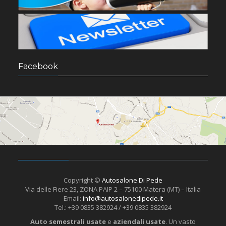
Facebook
Copyright ©
Autosalone Di Pede
Via delle Fiere 23, ZONA PAIP 2 – 75100 Matera (MT) – Italia
Email:
info@autosalonedipede.it
Tel.: +39 0835 382924 / +39 0835 382924
Auto semestrali usate
e
aziendali usate
. Un vasto