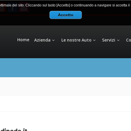
 ottimale del sito. Cliccando sul tasto [Accetto] o continuando a navigare si accetta i
Accetto
Home
Azienda
Le nostre Auto
Servizi
Co