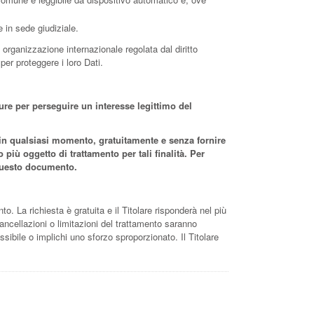
e in sede giudiziale.
i organizzazione internazionale regolata dal diritto
er proteggere i loro Dati.
ppure per perseguire un interesse legittimo del
to in qualsiasi momento, gratuitamente e senza fornire
più oggetto di trattamento per tali finalità. Per
i questo documento.
to. La richiesta è gratuita e il Titolare risponderà nel più
cancellazioni o limitazioni del trattamento saranno
ssibile o implichi uno sforzo sproporzionato. Il Titolare