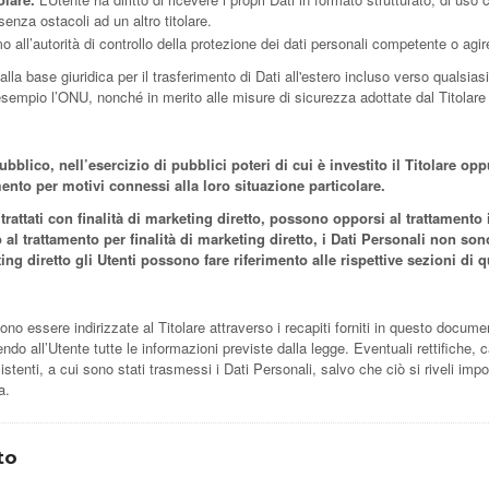
senza ostacoli ad un altro titolare.
 all’autorità di controllo della protezione dei dati personali competente o agir
 alla base giuridica per il trasferimento di Dati all'estero incluso verso qualsias
sempio l’ONU, nonché in merito alle misure di sicurezza adottate dal Titolare p
ubblico, nell’esercizio di pubblici poteri di cui è investito il Titolare o
amento per motivi connessi alla loro situazione particolare.
o trattati con finalità di marketing diretto, possono opporsi al trattamen
 trattamento per finalità di marketing diretto, i Dati Personali non sono 
keting diretto gli Utenti possono fare riferimento alle rispettive sezioni d
sono essere indirizzate al Titolare attraverso i recapiti forniti in questo documen
o all’Utente tutte le informazioni previste dalla legge. Eventuali rettifiche, 
stenti, a cui sono stati trasmessi i Dati Personali, salvo che ciò si riveli impo
a.
to