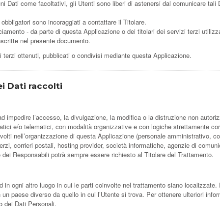
uni Dati come facoltativi, gli Utenti sono liberi di astenersi dal comunicare ta
bbligatori sono incoraggiati a contattare il Titolare.
ciamento - da parte di questa Applicazione o dei titolari dei servizi terzi utilizza
à descritte nel presente documento.
i terzi ottenuti, pubblicati o condivisi mediante questa Applicazione.
i Dati raccolti
ad impedire l’accesso, la divulgazione, la modifica o la distruzione non autoriz
ici e/o telematici, con modalità organizzative e con logiche strettamente correla
nvolti nell’organizzazione di questa Applicazione (personale amministrativo, c
 terzi, corrieri postali, hosting provider, società informatiche, agenzie di co
o dei Responsabili potrà sempre essere richiesto al Titolare del Trattamento.
d in ogni altro luogo in cui le parti coinvolte nel trattamento siano localizzate. P
n un paese diverso da quello in cui l’Utente si trova. Per ottenere ulteriori inf
to dei Dati Personali.