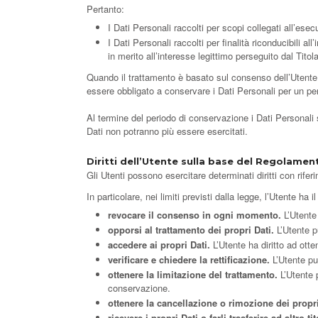
Pertanto:
I Dati Personali raccolti per scopi collegati all’ese
I Dati Personali raccolti per finalità riconducibili a
in merito all’interesse legittimo perseguito dal Tito
Quando il trattamento è basato sul consenso dell’Utente,
essere obbligato a conservare i Dati Personali per un per
Al termine del periodo di conservazione i Dati Personali sar
Dati non potranno più essere esercitati.
Diritti dell’Utente sulla base del Regolamen
Gli Utenti possono esercitare determinati diritti con riferim
In particolare, nei limiti previsti dalla legge, l’Utente ha il 
revocare il consenso in ogni momento.
L’Utente
opporsi al trattamento dei propri Dati.
L’Utente p
accedere ai propri Dati.
L’Utente ha diritto ad otte
verificare e chiedere la rettificazione.
L’Utente può
ottenere la limitazione del trattamento.
L’Utente p
conservazione.
ottenere la cancellazione o rimozione dei propri
ricevere i propri Dati o farli trasferire ad altro tit