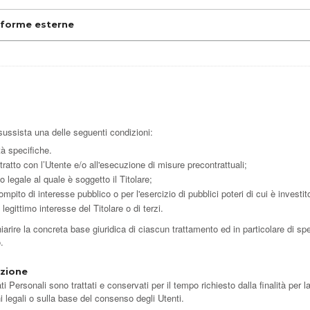
taforme esterne
o sussista una delle seguenti condizioni:
tà specifiche.
ratto con l’Utente e/o all'esecuzione di misure precontrattuali;
 legale al quale è soggetto il Titolare;
pito di interesse pubblico o per l'esercizio di pubblici poteri di cui è investito 
legittimo interesse del Titolare o di terzi.
rire la concreta base giuridica di ciascun trattamento ed in particolare di spe
.
azione
Personali sono trattati e conservati per il tempo richiesto dalla finalità per l
i legali o sulla base del consenso degli Utenti.