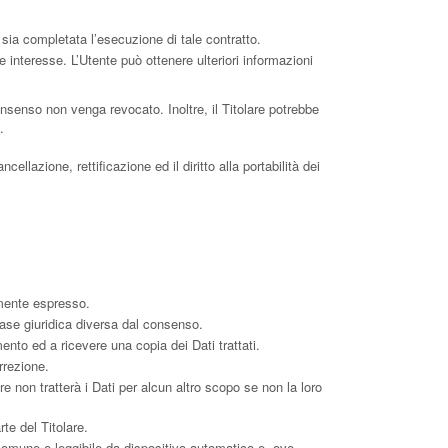
o sia completata l’esecuzione di tale contratto.
ale interesse. L’Utente può ottenere ulteriori informazioni
nsenso non venga revocato. Inoltre, il Titolare potrebbe
.
ellazione, rettificazione ed il diritto alla portabilità dei
emente espresso.
base giuridica diversa dal consenso.
mento ed a ricevere una copia dei Dati trattati.
rrezione.
are non tratterà i Dati per alcun altro scopo se non la loro
te del Titolare.
so comune e leggibile da dispositivo automatico e, ove