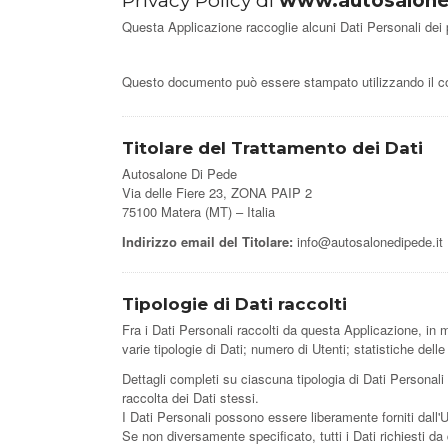
Privacy Policy di
www.autosalone
Questa Applicazione raccoglie alcuni Dati Personali dei p
Questo documento può essere stampato utilizzando il co
Titolare del Trattamento dei Dati
Autosalone Di Pede
Via delle Fiere 23, ZONA PAIP 2
75100 Matera (MT) – Italia
Indirizzo email del Titolare:
info@autosalonedipede.it
Tipologie di Dati raccolti
Fra i Dati Personali raccolti da questa Applicazione, in
varie tipologie di Dati; numero di Utenti; statistiche dell
Dettagli completi su ciascuna tipologia di Dati Personali r
raccolta dei Dati stessi.
I Dati Personali possono essere liberamente forniti dall'
Se non diversamente specificato, tutti i Dati richiesti da