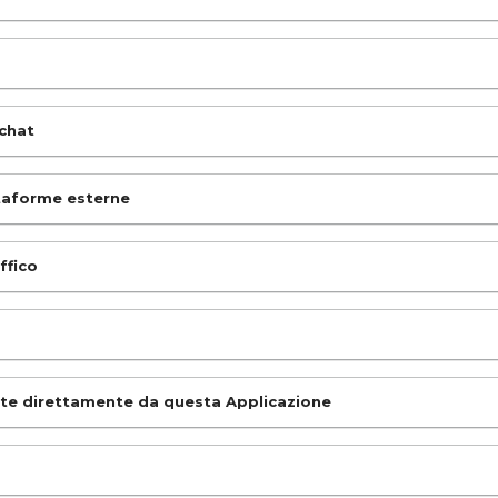
 chat
ttaforme esterne
ffico
ite direttamente da questa Applicazione