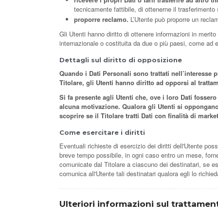
tecnicamente fattibile, di ottenerne il trasferimento 
proporre reclamo.
L’Utente può proporre un reclamo
Gli Utenti hanno diritto di ottenere informazioni in merito
internazionale o costituita da due o più paesi, come ad e
Dettagli sul diritto di opposizione
Quando i Dati Personali sono trattati nell’interesse p
Titolare, gli Utenti hanno diritto ad opporsi al tratt
Si fa presente agli Utenti che, ove i loro Dati fosser
alcuna motivazione. Qualora gli Utenti si oppongano al
scoprire se il Titolare tratti Dati con finalità di mar
Come esercitare i diritti
Eventuali richieste di esercizio dei diritti dell'Utente pos
breve tempo possibile, in ogni caso entro un mese, fornend
comunicate dal Titolare a ciascuno dei destinatari, se esi
comunica all'Utente tali destinatari qualora egli lo richied
Ulteriori informazioni sul trattamen