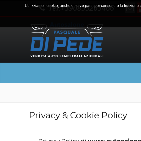
Tel:+390835263466
Utilizziamo i cookie, anche di terze parti, per consentire la fruizione
Privacy & Cookie Policy