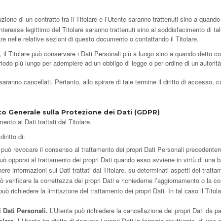
cuzione di un contratto tra il Titolare e l’Utente saranno trattenuti sino a quand
ll’interesse legittimo del Titolare saranno trattenuti sino al soddisfacimento di t
lare nelle relative sezioni di questo documento o contattando il Titolare.
 il Titolare può conservare i Dati Personali più a lungo sino a quando detto co
iodo più lungo per adempiere ad un obbligo di legge o per ordine di un’autorità
anno cancellati. Pertanto, allo spirare di tale termine il diritto di accesso, canc
to Generale sulla Protezione dei Dati (GDPR)
ento ai Dati trattati dal Titolare.
diritto di:
 può revocare il consenso al trattamento dei propri Dati Personali precedent
uò opporsi al trattamento dei propri Dati quando esso avviene in virtù di una 
nere informazioni sui Dati trattati dal Titolare, su determinati aspetti del tratta
 verificare la correttezza dei propri Dati e richiederne l’aggiornamento o la co
uò richiedere la limitazione del trattamento dei propri Dati. In tal caso il Titol
 Dati Personali.
L’Utente può richiedere la cancellazione dei propri Dati da par
olare.
L’Utente ha diritto di ricevere i propri Dati in formato strutturato, di u