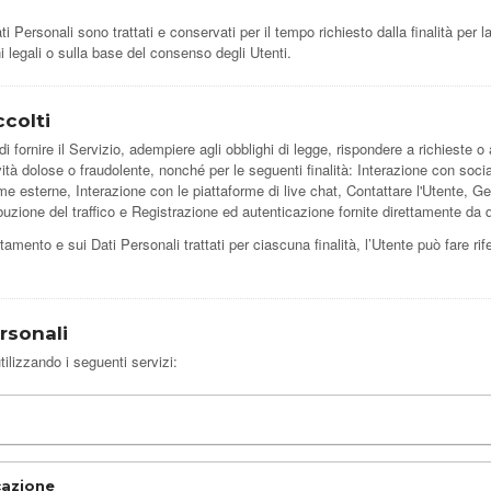
Personali sono trattati e conservati per il tempo richiesto dalla finalità per l
i legali o sulla base del consenso degli Utenti.
ccolti
i fornire il Servizio, adempiere agli obblighi di legge, rispondere a richieste o az
ttività dolose o fraudolente, nonché per le seguenti finalità: Interazione con so
e esterne, Interazione con le piattaforme di live chat, Contattare l'Utente, G
buzione del traffico e Registrazione ed autenticazione fornite direttamente da
attamento e sui Dati Personali trattati per ciascuna finalità, l’Utente può fare ri
rsonali
tilizzando i seguenti servizi:
cazione