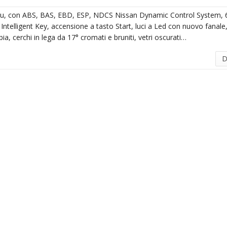
lu, con ABS, BAS, EBD, ESP, NDCS Nissan Dynamic Control System, 
 Intelligent Key, accensione a tasto Start, luci a Led con nuovo fanale,
ia, cerchi in lega da 17° cromati e bruniti, vetri oscurati…
D