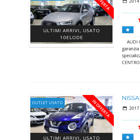
IN OFFERTA
2014
ULTIMI ARRIVI, USATO
10ELODE
AUDI Q3 
garanzia
specializ
CENTRO 
NISSA
IN OFFERTA
OUTLET USATO
2017
ULTIMI ARRIVI, USATO