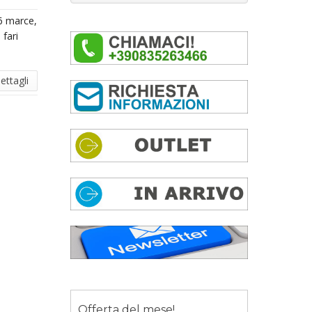
6 marce,
 fari
ettagli
Offerta del mese!