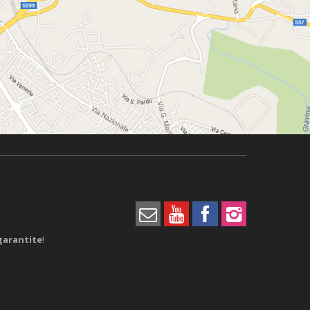
garantite
!