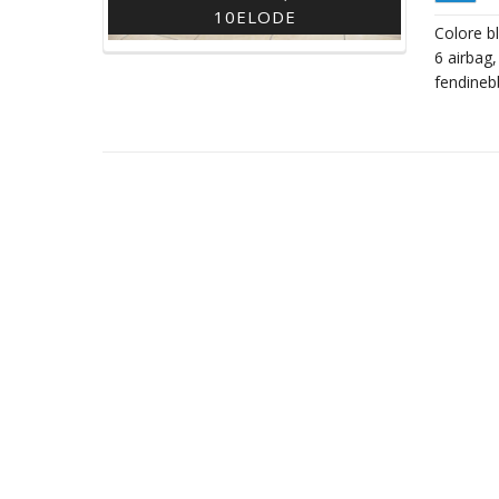
10ELODE
Colore b
6 airbag,
fendinebb