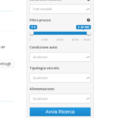
Filtro prezzo
€ 0
€ 40 000
0
10 000
20 000
30 000
40 000
 un
Condizione auto:
ettagli
Tipologia veicolo:
Alimentazione: