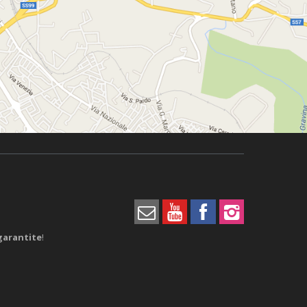
garantite
!