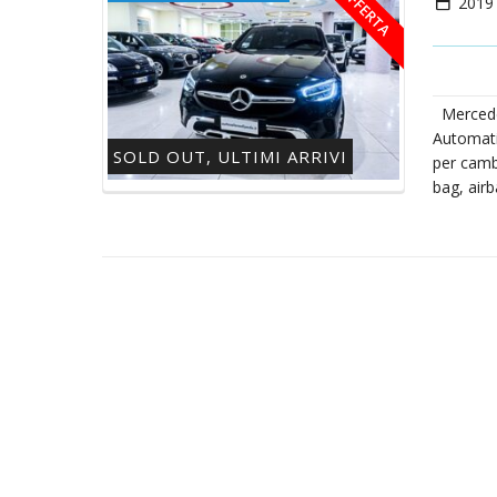
IN OFFERTA
2019
Mercede
Automati
SOLD OUT, ULTIMI ARRIVI
per camb
bag, air