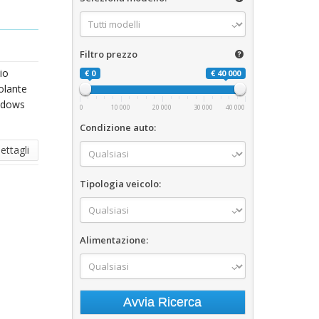
Filtro prezzo
io
€ 0
€ 40 000
olante
ndows
0
10 000
20 000
30 000
40 000
Condizione auto:
ettagli
Tipologia veicolo:
Alimentazione: