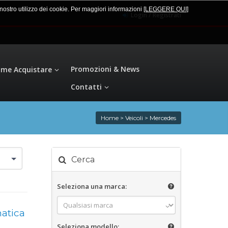
l nostro utilizzo dei cookie. Per maggiori informazioni
[LEGGERE QUI
]
Login / Registrati
Promozioni & News
me Acquistare
Contatti
Home
>
Veicoli
>
Mercedes
Cerca
Seleziona una marca:
atica
Seleziona modello: