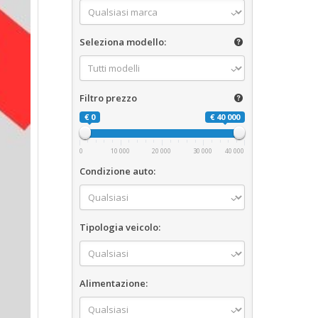
Seleziona modello:
Filtro prezzo
€ 0
€ 40 000
0
10 000
20 000
30 000
40 000
Condizione auto:
Tipologia veicolo:
Alimentazione: