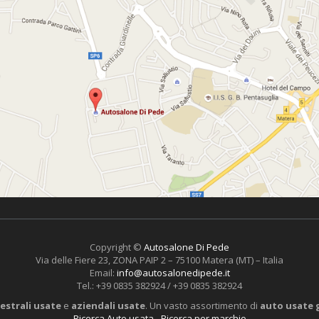
Copyright ©
Autosalone Di Pede
Via delle Fiere 23, ZONA PAIP 2 – 75100 Matera (MT) – Italia
Email:
info@autosalonedipede.it
Tel.: +39 0835 382924 / +39 0835 382924
estrali usate
e
aziendali usate
. Un vasto assortimento di
auto usate 
Ricerca Auto usata
-
Ricerca per marchio