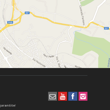
garantite
!