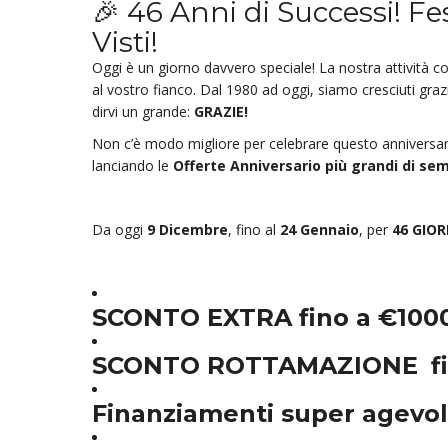
🎉 46 Anni di Successi! Fe
Visti!
Oggi è un giorno davvero speciale! La nostra attività c
al vostro fianco. Dal 1980 ad oggi, siamo cresciuti graz
dirvi un grande:
GRAZIE!
Non c’è modo migliore per celebrare questo anniversario
lanciando le
Offerte Anniversario più grandi di se
Da oggi
9 Dicembre
, fino al
24 Gennaio
, per
46 GIOR
SCONTO EXTRA
fino a €100
SCONTO ROTTAMAZIONE
f
Finanziamenti super agevola