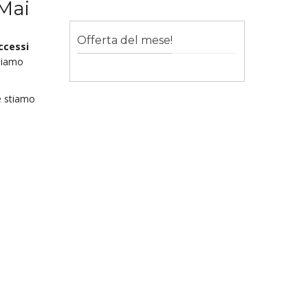
 Mai
Offerta del mese!
ccessi
gliamo
é stiamo